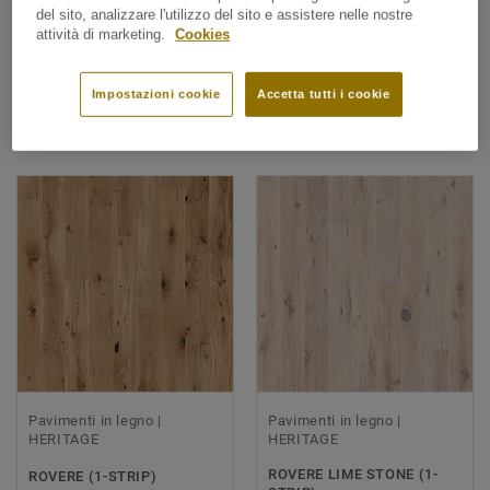
del sito, analizzare l'utilizzo del sito e assistere nelle nostre
attività di marketing.
Cookies
90 cerca risultati
Impostazioni cookie
Accetta tutti i cookie
ORDINA PER
Pavimenti in legno |
Pavimenti in legno |
HERITAGE
HERITAGE
ROVERE LIME STONE (1-
ROVERE (1-STRIP)