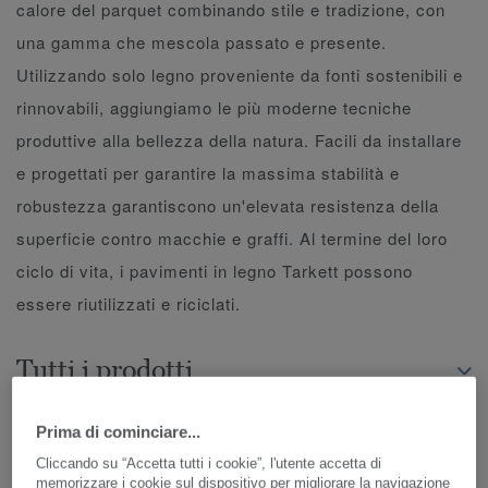
calore del parquet combinando stile e tradizione, con
una gamma che mescola passato e presente.
Utilizzando solo legno proveniente da fonti sostenibili e
rinnovabili, aggiungiamo le più moderne tecniche
produttive alla bellezza della natura. Facili da installare
e progettati per garantire la massima stabilità e
robustezza garantiscono un'elevata resistenza della
superficie contro macchie e graffi. Al termine del loro
ciclo di vita, i pavimenti in legno Tarkett possono
essere riutilizzati e riciclati.
Tutti i prodotti
Prima di cominciare...
PERFEZIONA LA RICERCA
Cliccando su “Accetta tutti i cookie”, l'utente accetta di
memorizzare i cookie sul dispositivo per migliorare la navigazione