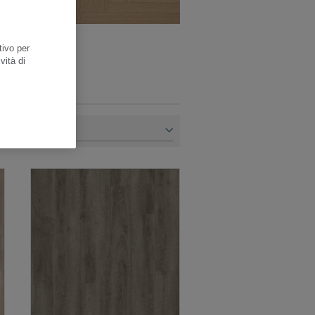
tivo per
vità di
R