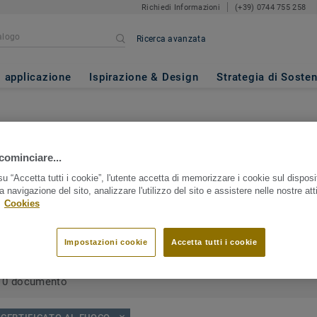
Richiedi Informazioni
(+39) 0744 755 258
Ricerca avanzata
i applicazione
Ispirazione & Design
Strategia di Sosten
Area Download
cominciare...
specifica? Cerca il prodotto o il nome della collezione e trova tutti i 
u “Accetta tutti i cookie”, l'utente accetta di memorizzare i cookie sul disposi
a navigazione del sito, analizzare l'utilizzo del sito e assistere nelle nostre atti
.
Cookies
Impostazioni cookie
Accetta tutti i cookie
0 documento