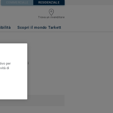
COMMERCIALE
RESIDENZIALE
Trova un rivenditore
ibilità
Scopri il mondo Tarkett
documenti correlati
tivo per
vità di