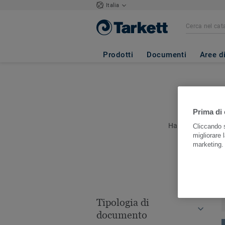
Italia
Prodotti
Documenti
Aree d
Prima di 
Hai una richiesta 
Cliccando s
migliorare l
marketing
Tipologia di
documento