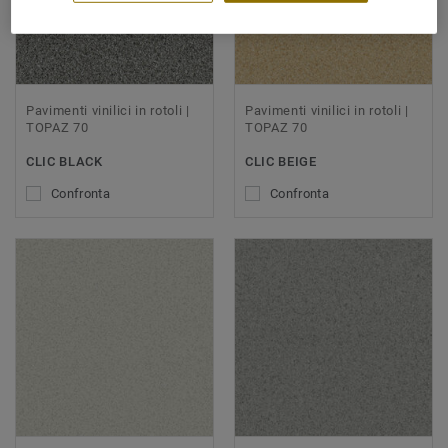
Pavimenti vinilici in rotoli |
Pavimenti vinilici in rotoli |
TOPAZ 70
TOPAZ 70
CLIC BLACK
CLIC BEIGE
Confronta
Confronta