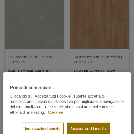
Pavimenti vinilici in rotoli |
Pavimenti vinilici in rotoli |
TOPAZ 70
TOPAZ 70
SHELLSTONE MEDIUM
ROVERE ANTIK LIGHT
GREY
BROWN
Confronta
Confronta
Prima di cominciare...
Cliccando su “Accetta tutti i cookie”, l'utente accetta di
memorizzare i cookie sul dispositivo per migliorare la navigazione
del sito, analizzare l'utilizzo del sito e assistere nelle nostre
attività di marketing.
Cookies
Impostazioni cookie
Accetta tutti i cookie