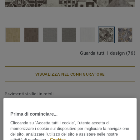
Guarda tutti i design (76)
VISUALIZZA NEL CONFIGURATORE
Pavimenti vinilici in rotoli
Iconik 260 - Zaragoza Tile
DARK GREY
Prima di cominciare...
Cliccando su “Accetta tutti i cookie”, l'utente accetta di
ICONIK 260D offre un'ampia selezione di decori effetto
memorizzare i cookie sul dispositivo per migliorare la navigazione
del sito, analizzare l'utilizzo del sito e assistere nelle nostre
legno, ceramica e con disegni grafici per rispondere alla