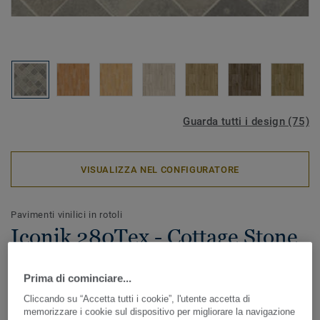
Guarda tutti i design (75)
VISUALIZZA NEL CONFIGURATORE
Pavimenti vinilici in rotoli
Iconik 280Tex - Cottage Stone
PEBBLE
Prima di cominciare...
ICONIK 280Tex è il pavimento vinilico in rotoli ideale in
Cliccando su “Accetta tutti i cookie”, l'utente accetta di
caso di lavori di ristrutturazione. Lo speciale supporto
memorizzare i cookie sul dispositivo per migliorare la navigazione