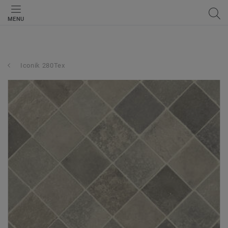
MENU
Iconik 280Tex