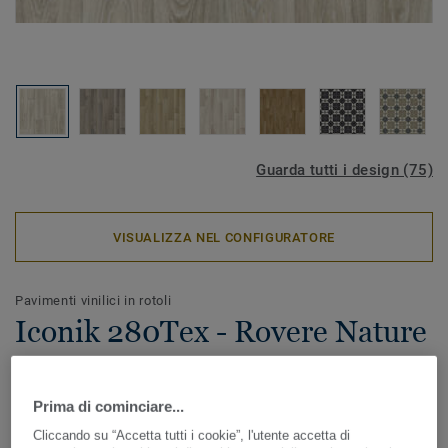
Guarda tutti i design (75)
VISUALIZZA NEL CONFIGURATORE
Pavimenti vinilici in rotoli
Iconik 280Tex - Rovere Nature
LIGHT BROWN
Prima di cominciare...
ICONIK 280Tex è il pavimento vinilico in rotoli ideale in
caso di lavori di ristrutturazione. Lo speciale supporto
Cliccando su “Accetta tutti i cookie”, l'utente accetta di