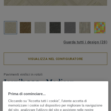
Guarda tutti i design (28)
VISUALIZZA NEL CONFIGURATORE
Pavimenti vinilici in rotoli
Iconik 300 - Madison
Herringbone LIGHT BEIGE
Prima di cominciare...
Cliccando su “Accetta tutti i cookie”, l'utente accetta di
Disponibile in un ampio range di design e colori, ICONIK
memorizzare i cookie sul dispositivo per migliorare la navigazione
300 è la perfetta combinazione tra affidabilità, estetica e
del sito, analizzare l'utilizzo del sito e assistere nelle nostre