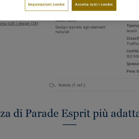
Mostra tutto
Impostazioni cookie
Accetta tutti i cookie
CARATTERISTICHE PRINCIPALI
SPECI
AMBIE
Nuovi colori
rda tutti i design (24)
Tipolo
Design ispirato agli elementi
tessili
naturali
Classif
Traffic
Certifi
ISO 90
Spesso
Peso t
Rotolo (1 ref.)
za di Parade Esprit più adatt