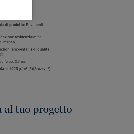
FICHE TECNICHE E
NTALI
gia di prodotto:
Pavimenti
icazione residenziale:
23
o intenso
cazioni ambientali e di qualità:
01
re felpa:
3,9 mm
otale:
1925 g/m² (56,8 oz/yd²)
a al tuo progetto