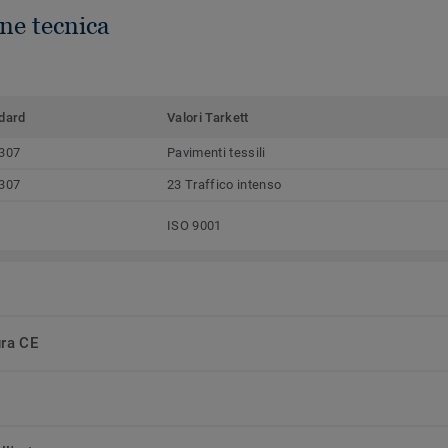
ne tecnica
dard
Valori Tarkett
307
Pavimenti tessili
307
23 Traffico intenso
ISO 9001
ura CE