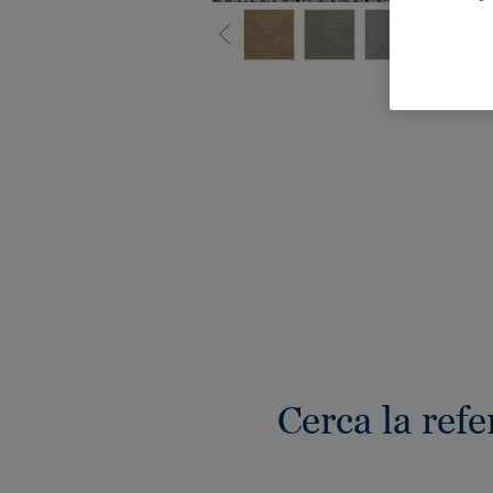
Gua
Cerca la ref