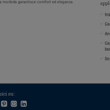
ura morbida garantisce comfort ed eleganza.
appl
Ing
Ca
An
Ca
ba
So
ici su:
eguici
Follow
Follow
Follow
u
us
us
us