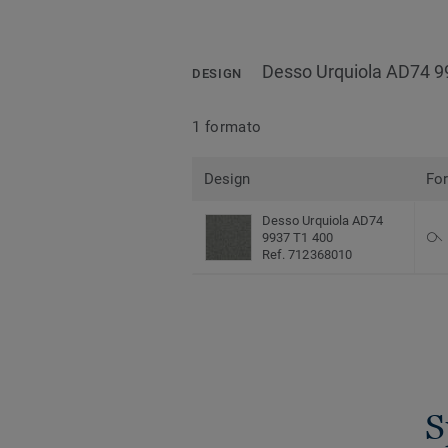
Desso Urquiola AD74 9
DESIGN
1 formato
Design
Fo
Desso Urquiola AD74
9937 T1 400
Ref. 712368010
S