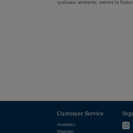
qualsiasi ambiente, mentre la finit
Customer Service
Segu
S
Contattaci
Chiamaci:
s