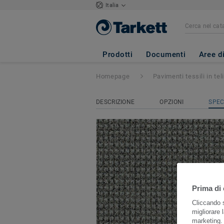
Italia
DESSO Urquiola
Prodotti
Documenti
Aree d
Homepage
Pavimenti tessili in teli
DESCRIZIONE
OPZIONI
SPEC
Prima di 
Cliccando s
migliorare l
marketing