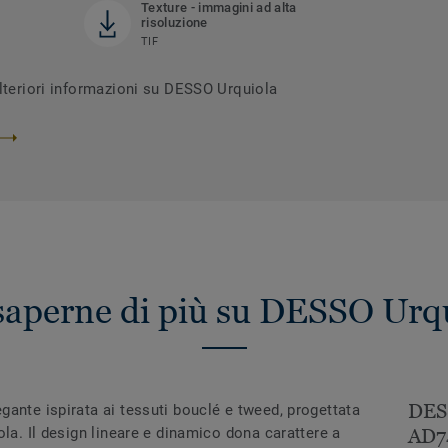
Texture - immagini ad alta
risoluzione
TIF
ulteriori informazioni su DESSO Urquiola
saperne di più su DESSO Urq
DES
ante ispirata ai tessuti bouclé e tweed, progettata
ola. Il design lineare e dinamico dona carattere a
AD74