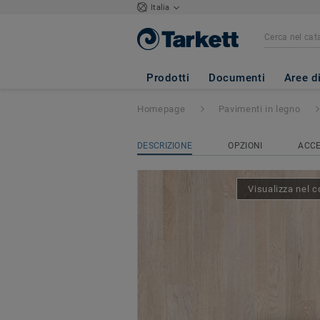
Italia
SHADE
- ROVER
Prodotti
Documenti
Aree d
Homepage
Pavimenti in legno
DESCRIZIONE
OPZIONI
ACCE
Visualizza nel c