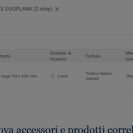
 DUOPLANK (2-strip)
Sistema di
Met
rmato
Finitura
incastro
ins
Proteco Natura
Doga 194 x 2281 mm
2-lock
Clic
Stained
ova accessori e prodotti correl