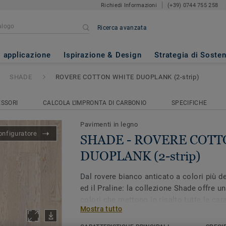
Richiedi Informazioni
(+39) 0744 755 258
Ricerca avanzata
E COTTON WHITE DUOPLANK (
i applicazione
Ispirazione & Design
Strategia di Sosten
SHADE
ROVERE COTTON WHITE DUOPLANK (2-strip)
SSORI
CALCOLA L'IMPRONTA DI CARBONIO
SPECIFICHE
Pavimenti in legno
onfiguratore
SHADE - ROVERE COT
DUOPLANK (2-strip)
Dal rovere bianco anticato a colori più 
ed il Praline: la collezione Shade offre u
colori che mettono in risalto tutte le car
Mostra tutto
del legno. Valorizza i tuoi interni grazie 
colore proposte dalla collezione Shade. 