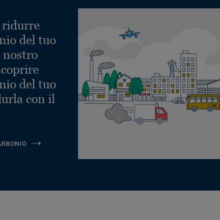
 ridurre
nio del tuo
l nostro
scoprire
nio del tuo
urla con il
ARBONIO