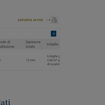
ESPORTA IN PDF
odo di
Spessore
Imballo
tallazione
totale
6 doghe per scatola
k
13 mm
2,66 m² per scatola
40 scatole per pallet
ati