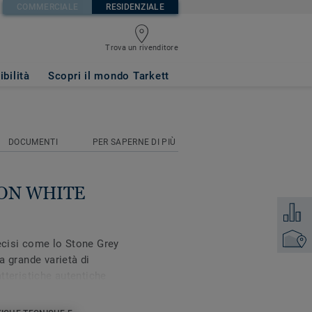
COMMERCIALE
RESIDENZIALE
Trova un rivenditore
2-strip)
ibilità
Scopri il mondo Tarkett
DOCUMENTI
PER SAPERNE DI PIÙ
TON WHITE
Aggiung
Trova un
decisi come lo Stone Grey
na grande varietà di
atteristiche autentiche
alle eleganti sfumature di
La superficie viene