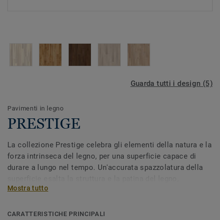
Guarda tutti i design (5)
Pavimenti in legno
PRESTIGE
La collezione Prestige celebra gli elementi della natura e la
forza intrinseca del legno, per una superficie capace di
durare a lungo nel tempo. Un'accurata spazzolatura della
superficie esalta la struttura e la patina del legno,
Mostra tutto
rendendolo naturale, come se fosse stato esposto a sole,
sabbia e vento. L'effetto ottenuto è una superficie liscia,
dal sapore rustico, simile ad una vecchia panchina di legno
CARATTERISTICHE PRINCIPALI