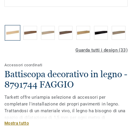
Guarda tutti i design (33)
Accessori coordinati
Battiscopa decorativo in legno -
8791744 FAGGIO
Tarkett offre un'ampia selezione di accessori per
completare l'installazione dei propri pavimenti in legno.
Trattandosi di un materiale vivo, il legno ha bisogno di una
spazio di dilatazione di 1,5 mm per ogni metro di
Mostra tutto
pavimento o di 8-10 mm tra il pavimento e la parete o
soglie, gradini, ecc. Lo spazio di dilatazione può essere