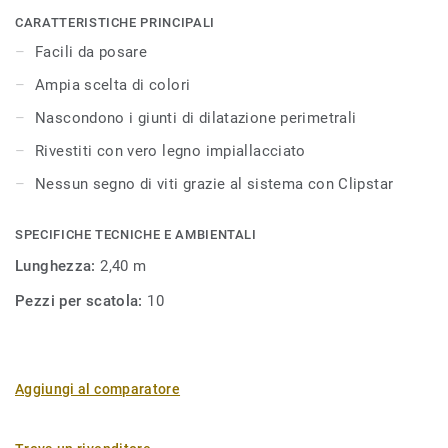
coperto utilizzando battiscopa o profili. I profili possono
CARATTERISTICHE PRINCIPALI
essere installati con chiodi, viti, adesivi o con Clipstar. I
Facili da posare
battiscopa Clipstar impiallacciati sono disponibili in
Ampia scelta di colori
un'ampia varietà di colori. Il sistema Clipstar è
estremamente facile da utilizzare: il battiscopa viene
Nascondono i giunti di dilatazione perimetrali
installato sulle clips precedentemente fissate alla parete.
Rivestiti con vero legno impiallacciato
Il legno è un materiale naturale, possono pertanto
verificarsi variazioni di colore.
Nessun segno di viti grazie al sistema con Clipstar
SPECIFICHE TECNICHE E AMBIENTALI
Lunghezza:
2,40 m
Pezzi per scatola:
10
Aggiungi al comparatore