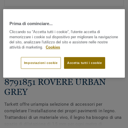
Prima di cominciare...
Cliccando su “Accetta tutti i cookie”, l'utente accetta di
memorizzare i cookie sul dispositivo per migliorare la navigazione
del sito, analizzare l'utilizzo del sito e assistere nelle nostre
attività di marketing.
Cookies
Guarda tutti i design (33)
Accessori coordinati
Impostazioni cookie
Accetta tutti i cookie
Battiscopa decorativo in legno -
8791851 ROVERE URBAN
GREY
Tarkett offre un'ampia selezione di accessori per
completare l'installazione dei propri pavimenti in legno.
Trattandosi di un materiale vivo, il legno ha bisogno di una
spazio di dilatazione di 1,5 mm per ogni metro di