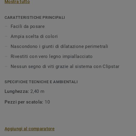
Mostra tutto
pavimento o di 8-10 mm tra il pavimento e la parete o
soglie, gradini, ecc. Lo spazio di dilatazione può essere
coperto utilizzando battiscopa o profili. I profili possono
CARATTERISTICHE PRINCIPALI
essere installati con chiodi, viti, adesivi o con Clipstar. I
Facili da posare
battiscopa Clipstar impiallacciati sono disponibili in
Ampia scelta di colori
un'ampia varietà di colori. Il sistema Clipstar è
estremamente facile da utilizzare: il battiscopa viene
Nascondono i giunti di dilatazione perimetrali
installato sulle clips precedentemente fissate alla parete.
Rivestiti con vero legno impiallacciato
Il legno è un materiale naturale, possono pertanto
verificarsi variazioni di colore.
Nessun segno di viti grazie al sistema con Clipstar
SPECIFICHE TECNICHE E AMBIENTALI
Lunghezza:
2,40 m
Pezzi per scatola:
10
Aggiungi al comparatore