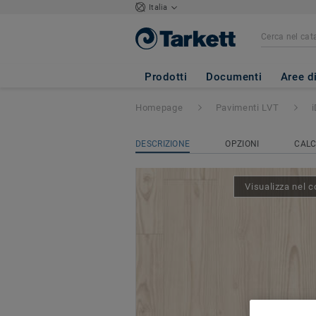
Italia
iD Inspiration 
SOAPED
Prodotti
Documenti
Aree d
Homepage
Pavimenti LVT
DESCRIZIONE
OPZIONI
CALC
Visualizza nel c