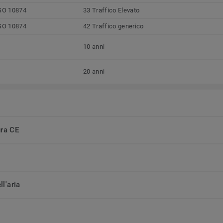
SO 10874
33 Traffico Elevato
SO 10874
42 Traffico generico
10 anni
20 anni
ura CE
ll'aria