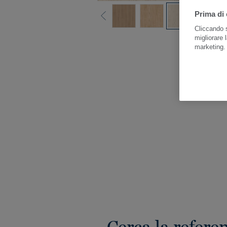
Prima di 
Cliccando s
migliorare l
Guar
marketing