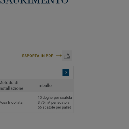
 IN ESAURIMENTO
ESPORTA IN PDF
Metodo di
Imballo
installazione
10 doghe per scatola
Posa Incollata
3,75 m² per scatola
56 scatole per pallet