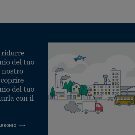
 ridurre
nio del tuo
l nostro
scoprire
nio del tuo
urla con il
ARBONIO