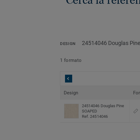
Cerca la refer
24514046 Douglas Pin
DESIGN
1 formato
Design
Fo
24514046 Douglas Pine
SOAPED
Ref. 24514046