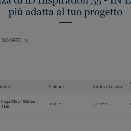
enza di iD Inspiration 55 -
più adatta al tuo progetto
e SOAPED
rmato
Finitura
Strato di usura
Doga 250 x 1500 mm
Texture
0,55 mm
4 lati