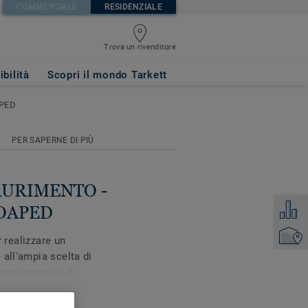
COMMERCIALE
RESIDENZIALE
6 Douglas Pine
Trova un rivenditore
ibilità
Scopri il mondo Tarkett
APED
PER SAPERNE DI PIÙ
ESAURIMENTO -
Aggiung
SOAPED
Trova un
r realizzare un
all'ampia scelta di
ione permette di
pecifiche esigenze.
istici grazie