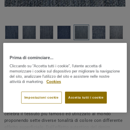
Guarda tutti i design (7)
Prima di cominciare...
Pavimenti tessili in teli
|
Tappeti personalizzati
Cliccando su “Accetta tutti i cookie”, l'utente accetta di
Denim - Denim Light AA41
memorizzare i cookie sul dispositivo per migliorare la navigazione
del sito, analizzare l'utilizzo del sito e assistere nelle nostre
141-131
attività di marketing.
Cookies
Impostazioni cookie
Accetta tutti i cookie
Usurato, colorato e mai fuori moda. La collezione Denim
celebra il tessuto più famoso ed utilizzato al mondo
proponendo sette diverse tonalità di colore con differente
effetto superficiale. Dall'effetto autentico del denim