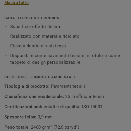
Mostra tutto
usurato fino ad una superficie nuova e di tendenza. L'intera
collezione è realizzata con filato riciclato Econyl, un filo di
nylon rigenerato realizzato con le vecchie reti da pesca
CARATTERISTICHE PRINCIPALI
recuperate dagli oceani. Denim è disponibile come
Superficie effetto denim
pavimento tessile in rotolo o come tappeto di design
Realizzato con materiale riciclato
personalizzabile.
Elevata durata e resistenza
Disponibile come pavimento tessile in rotolo o come
tappeto di design personalizzabile
SPECIFICHE TECNICHE E AMBIENTALI
Tipologia di prodotto:
Pavimenti tessili
Classificazione residenziale:
23 Traffico intenso
Certificazioni ambientali e di qualità:
ISO 14001
Spessore felpa:
3,9 mm
Peso totale:
2460 g/m² (72,6 oz/yd²)