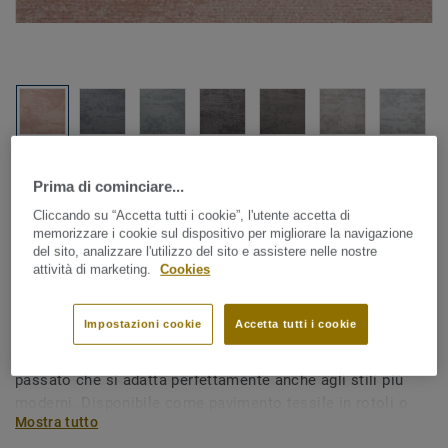
Guarda tutti i design (8)
Prima di cominciare...
Cliccando su “Accetta tutti i cookie”, l'utente accetta di
Pavimenti tessili in teli
|
Tappeti personalizzati
memorizzare i cookie sul dispositivo per migliorare la navigazione
Shades - Shades AA28 4435
del sito, analizzare l'utilizzo del sito e assistere nelle nostre
attività di marketing.
Cookies
Impostazioni cookie
Accetta tutti i cookie
I design della collezione Shades creano un look elegante
dal sapore retrò. Il perfetto connubio fra presente e
passato che si adatta perfettamente anche agli stili più
moderni. Disponibile come pavimento tessile in rotoli o
Mostra tutto
come tappeto di design personalizzato.