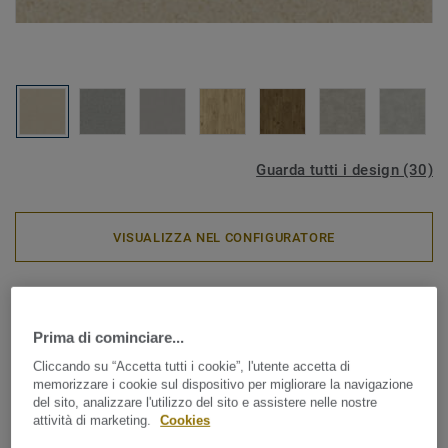
Guarda tutti i design (30)
VISUALIZZA NEL CONFIGURATORE
Pavimenti vinilici in rotoli
TOPAZ 70 - Clic GREGE
Prima di cominciare...
Cliccando su “Accetta tutti i cookie”, l'utente accetta di
Topaz 70 è un pavimento vinilico ad elevata resistenza con
memorizzare i cookie sul dispositivo per migliorare la navigazione
una selezione di design che variano dai colori caldi del
del sito, analizzare l'utilizzo del sito e assistere nelle nostre
legno agli effetti cemento e ceramica per creare interni
attività di marketing.
Cookies
dall'atmosfera confortevole e rilassante. Ideale per le aree