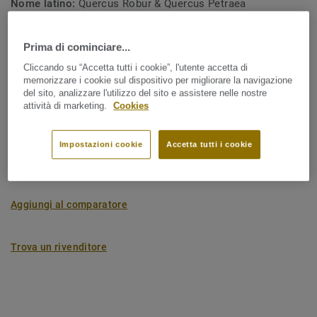
Nome latino:
Quercus Robur & Quercus Petraea
Doga (1 ref.)
Prima di cominciare...
Cliccando su “Accetta tutti i cookie”, l'utente accetta di
Impronta di carbonio (dalla nascita alla consegna del
memorizzare i cookie sul dispositivo per migliorare la navigazione
prodotto)
del sito, analizzare l'utilizzo del sito e assistere nelle nostre
2
-4.35 kg CO
/m
attività di marketing.
Cookies
2
IMPRONTA DI CARBONIO DEL MIO PROGETTO
Impostazioni cookie
Accetta tutti i cookie
Aggiungi al comparatore
Trova un rivenditore