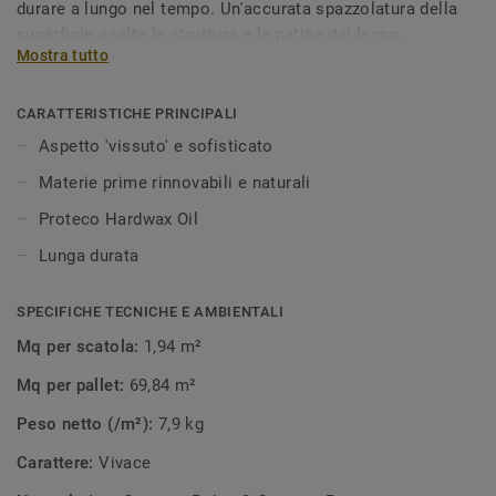
durare a lungo nel tempo. Un'accurata spazzolatura della
superficie esalta la struttura e la patina del legno,
Mostra tutto
rendendolo naturale, come se fosse stato esposto a sole,
sabbia e vento. L'effetto ottenuto è una superficie liscia,
dal sapore rustico, simile ad una vecchia panchina di legno
CARATTERISTICHE PRINCIPALI
posizionata lungomare, esposta agli agenti atmosferici
Aspetto 'vissuto' e sofisticato
stagione dopo stagione.
Materie prime rinnovabili e naturali
Proteco Hardwax Oil
Lunga durata
SPECIFICHE TECNICHE E AMBIENTALI
Mq per scatola:
1,94 m²
Mq per pallet:
69,84 m²
Peso netto (/m²):
7,9 kg
Carattere:
Vivace