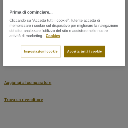
Nome latino:
Quercus Robur & Quercus Petraea
Doga (1 ref.)
Prima di cominciare...
Cliccando su “Accetta tutti i cookie”, l'utente accetta di
memorizzare i cookie sul dispositivo per migliorare la navigazione
Impronta di carbonio (dalla nascita alla consegna del
del sito, analizzare l'utilizzo del sito e assistere nelle nostre
prodotto)
attività di marketing.
Cookies
2
-4.09 kg CO
/m
2
Impostazioni cookie
Accetta tutti i cookie
IMPRONTA DI CARBONIO DEL MIO PROGETTO
Aggiungi al comparatore
Trova un rivenditore