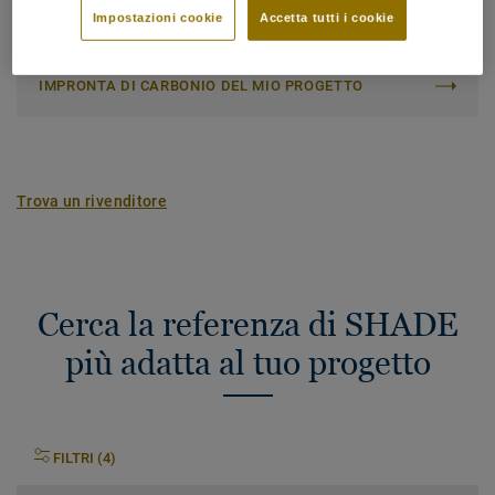
Impronta di carbonio (dalla nascita alla consegna del
Impostazioni cookie
Accetta tutti i cookie
prodotto)
2
-4.09 kg CO
/m
2
IMPRONTA DI CARBONIO DEL MIO PROGETTO
Trova un rivenditore
Cerca la referenza di SHADE
più adatta al tuo progetto
FILTRI (4)