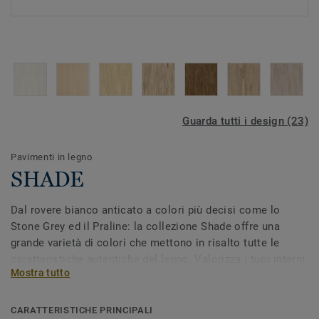
Guarda tutti i design (23)
Pavimenti in legno
SHADE
Dal rovere bianco anticato a colori più decisi come lo
Stone Grey ed il Praline: la collezione Shade offre una
grande varietà di colori che mettono in risalto tutte le
caratteristiche autentiche del legno. Valorizza i tuoi interni
Mostra tutto
grazie alle eleganti sfumature di colore proposte dalla
collezione Shade. La superficie viene trattata con una
finitura opaca per proteggere ed esaltare le venature del
CARATTERISTICHE PRINCIPALI