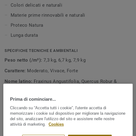
legno e la struttura intrinseca di ogni doga.
Colori delicati e naturali
Materie prime rinnovabili e naturali
Proteco Natura
Lunga durata
SPECIFICHE TECNICHE E AMBIENTALI
Peso netto (/m²):
7,3 kg, 6,7 kg, 7,9 kg
Carattere:
Moderato, Vivace, Forte
Nome latino:
Fraxinus Angustifolia, Quercus Robur &
Quercus Petraea, Quercus Rubra
Prima di cominciare...
Dichiarazione di prestazione:
0190-0103, 2702-0103, 0020-
0104, 2702-0105
Cliccando su “Accetta tutti i cookie”, l'utente accetta di
memorizzare i cookie sul dispositivo per migliorare la navigazione
EPD Number:
S-P-06627, EPD-IES-0026262
del sito, analizzare l'utilizzo del sito e assistere nelle nostre
attività di marketing.
Cookies