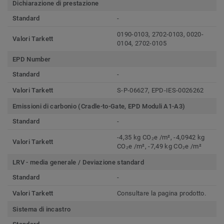
Dichiarazione di prestazione
Standard
-
0190-0103, 2702-0103, 0020-
Valori Tarkett
0104, 2702-0105
EPD Number
Standard
-
Valori Tarkett
S-P-06627, EPD-IES-0026262
Emissioni di carbonio (Cradle-to-Gate, EPD Moduli A1-A3)
Standard
-
-4,35 kg CO₂e /m², -4,0942 kg
Valori Tarkett
CO₂e /m², -7,49 kg CO₂e /m²
LRV - media generale / Deviazione standard
Standard
-
Valori Tarkett
Consultare la pagina prodotto.
Sistema di incastro