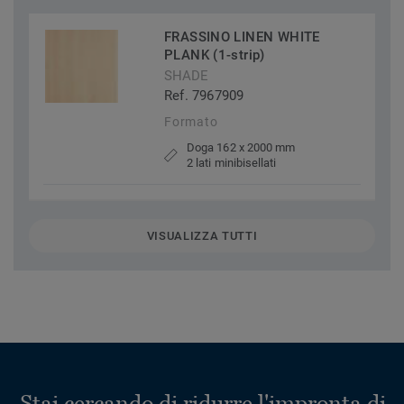
FRASSINO LINEN WHITE
PLANK (1-strip)
SHADE
Ref. 7967909
Formato
Doga 162 x 2000 mm
2 lati minibisellati
VISUALIZZA TUTTI
Stai cercando di ridurre l'impronta di