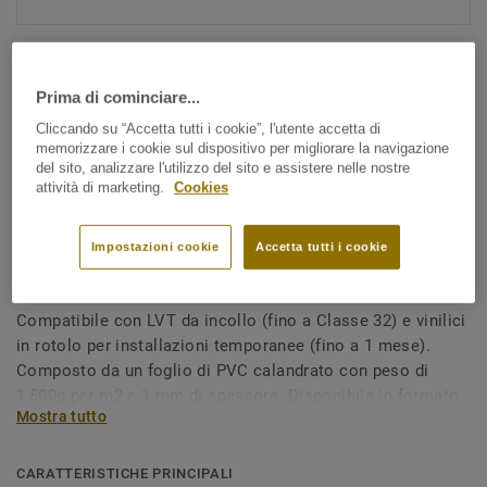
Prima di cominciare...
Cliccando su “Accetta tutti i cookie”, l'utente accetta di
memorizzare i cookie sul dispositivo per migliorare la navigazione
del sito, analizzare l'utilizzo del sito e assistere nelle nostre
Guarda tutti i design (2)
attività di marketing.
Cookies
Accessori coordinati
Impostazioni cookie
Accetta tutti i cookie
TARKOFLAT
Compatibile con LVT da incollo (fino a Classe 32) e vinilici
in rotolo per installazioni temporanee (fino a 1 mese).
Composto da un foglio di PVC calandrato con peso di
1,500g per m2 e 1 mm di spessore. Disponibile in formato
Mostra tutto
rotolo 25m x 2m.
CARATTERISTICHE PRINCIPALI