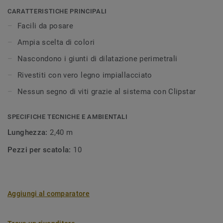
coperto utilizzando battiscopa o profili. I profili possono
CARATTERISTICHE PRINCIPALI
essere installati con chiodi, viti, adesivi o con Clipstar. I
Facili da posare
battiscopa Clipstar impiallacciati sono disponibili in
Ampia scelta di colori
un'ampia varietà di colori. Il sistema Clipstar è
estremamente facile da utilizzare: il battiscopa viene
Nascondono i giunti di dilatazione perimetrali
installato sulle clips precedentemente fissate alla parete.
Rivestiti con vero legno impiallacciato
Il legno è un materiale naturale, possono pertanto
verificarsi variazioni di colore.
Nessun segno di viti grazie al sistema con Clipstar
SPECIFICHE TECNICHE E AMBIENTALI
Lunghezza:
2,40 m
Pezzi per scatola:
10
Aggiungi al comparatore