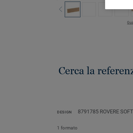
Gua
Cerca la referen
8791785 ROVERE SOFT
DESIGN
1 formato