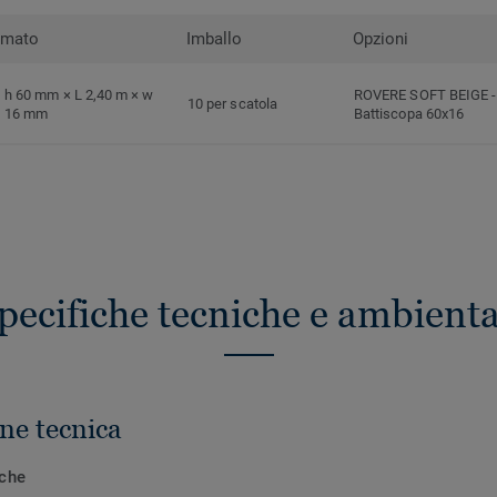
rmato
Imballo
Opzioni
h 60 mm × L 2,40 m × w
ROVERE SOFT BEIGE
-
10 per scatola
16 mm
Battiscopa 60x16
pecifiche tecniche e ambienta
ne tecnica
iche