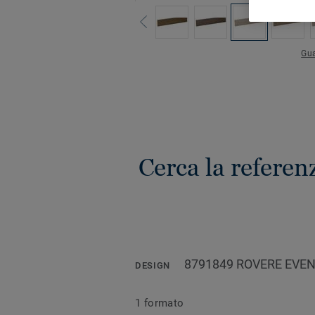
Gua
Cerca la referen
8791849 ROVERE EVE
DESIGN
1 formato