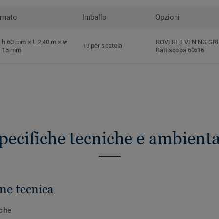
rmato
Imballo
Opzioni
h 60 mm × L 2,40 m × w
ROVERE EVENING GR
10 per scatola
16 mm
Battiscopa 60x16
pecifiche tecniche e ambienta
ne tecnica
iche