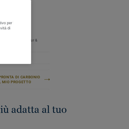
FICHE TECNICHE E
ale finitura opaca.
NTALI
 scatola:
1,61 m²
 pallet:
77,28 m²
tivo per
etto (/m²):
5,4 kg
vità di
ere:
Moderato
atino:
Quercus Robur &
s Petraea
PRONTA DI CARBONIO
L MIO PROGETTO
ù adatta al tuo