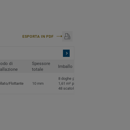
ESPORTA IN PDF
odo di
Spessore
Imballo
tallazione
totale
8 doghe per scatola
llato/Flottante
10 mm
1,61 m² per scatola
48 scatole per pallet