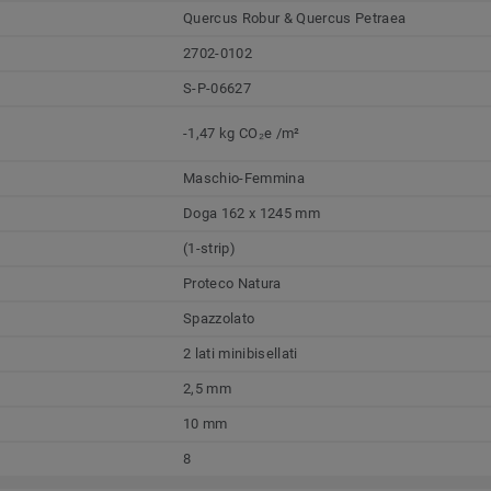
Quercus Robur & Quercus Petraea
2702-0102
S-P-06627
-1,47 kg CO₂e /m²
Maschio-Femmina
Doga 162 x 1245 mm
(1-strip)
Proteco Natura
Spazzolato
2 lati minibisellati
2,5 mm
10 mm
8