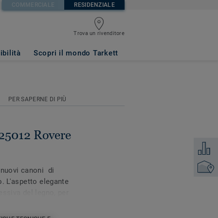
COMMERCIALE
RESIDENZIALE
Trova un rivenditore
pazzolato
ibilità
Scopri il mondo Tarkett
PER SAPERNE DI PIÙ
25012 Rovere
Aggiung
Trova un
 nuovi canoni di
o. L'aspetto elegante
essiva del legno, per
e e autentico. Il
e e la struttura