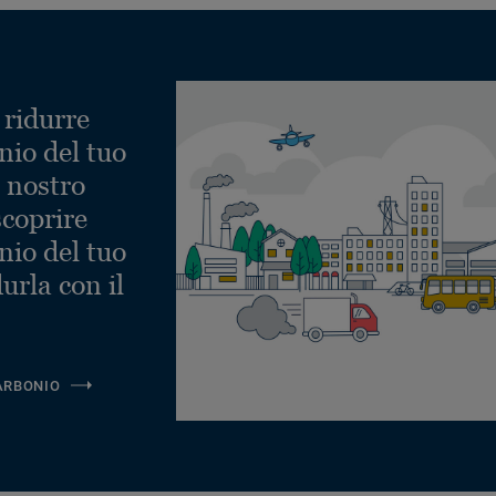
 ridurre
nio del tuo
l nostro
scoprire
nio del tuo
urla con il
ARBONIO