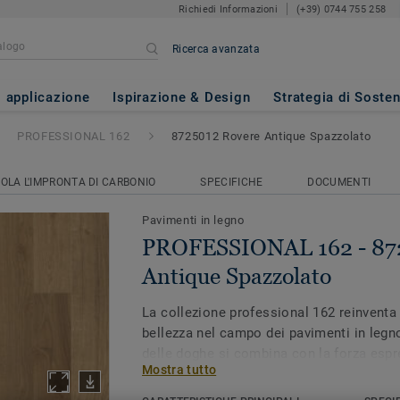
Richiedi Informazioni
(+39) 0744 755 258
Ricerca avanzata
162
- 8725012 Rovere Antique S
i applicazione
Ispirazione & Design
Strategia di Sosten
PROFESSIONAL 162
8725012 Rovere Antique Spazzolato
OLA L'IMPRONTA DI CARBONIO
SPECIFICHE
DOCUMENTI
Pavimenti in legno
PROFESSIONAL 162 - 87
Antique Spazzolato
La collezione professional 162 reinventa
bellezza nel campo dei pavimenti in legn
delle doghe si combina con la forza espr
Mostra tutto
conferire agli ambienti un aspetto natural
trattamento superficiale esalta le venatur