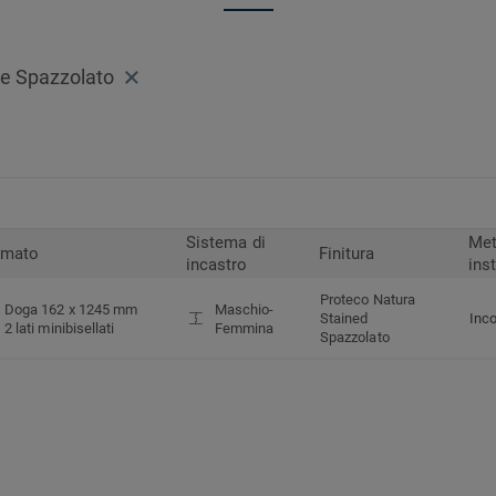
e Spazzolato
Sistema di
Met
rmato
Finitura
incastro
ins
Proteco Natura
Doga 162 x 1245 mm
Maschio-
Stained
Inco
2 lati minibisellati
Femmina
Spazzolato