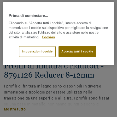
Prima di cominciare...
Cliccando su “Accetta tutti i cookie”, l'utente accetta di
memorizzare i cookie sul dispositivo per migliorare la navigazione
del sito, analizzare l'utilizzo del sito e assistere nelle nostre
attività di marketing.
Cookies
Guarda tutti i design (7)
Impostazioni cookie
Accetta tutti i cookie
Accessori coordinati
Profili di finitura e riduttori -
8791126 Reducer 8-12mm
I profili di finitura in legno sono disponibili in diverse
dimensioni e tipologie per essere utilizzati nella
transizione da una superficie all'altra. I profili sono fissati
su una base in metallo, non hanno quindi bisogno di
Mostra tutto
essere fissati con le viti. I riduttori vengono utilizzati per la
transizione da un pavimento in legno ad una superficie con