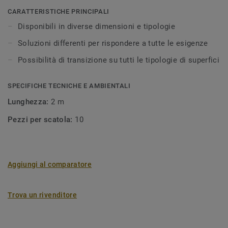
spessore inferiore. I riduttori forniscono uno spazio di
CARATTERISTICHE PRINCIPALI
dilatazione in cui il parquet può muoversi. I profili di
Disponibili in diverse dimensioni e tipologie
finitura vengono utilizzati quando il pavimento deve essere
Soluzioni differenti per rispondere a tutte le esigenze
diviso per permettere il naturale movimento del legno e
possono essere utilizzati al posto delle soglie.
Possibilità di transizione su tutti le tipologie di superfici
Il legno è un prodotto naturale, possono quindi presentarsi
SPECIFICHE TECNICHE E AMBIENTALI
leggere variazioni di colore.
Lunghezza:
2 m
Pezzi per scatola:
10
Aggiungi al comparatore
Trova un rivenditore