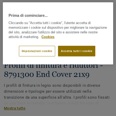
Prima di cominciare...
Cliccando su “Accetta tutti i cookie”, l'utente accetta di
memorizzare i cookie sul dispositivo per migliorare la navigazione
del sito, analizzare l'utilizzo del sito e assistere nelle nostre
attività di marketing.
Cookies
Guarda tutti i design (7)
Impostazioni cookie
Accetta tutti i cookie
Accessori coordinati
Profili di finitura e riduttori -
8791300 End Cover 21x9
I profili di finitura in legno sono disponibili in diverse
dimensioni e tipologie per essere utilizzati nella
transizione da una superficie all'altra. I profili sono fissati
su una base in metallo, non hanno quindi bisogno di
Mostra tutto
essere fissati con le viti. I riduttori vengono utilizzati per la
transizione da un pavimento in legno ad una superficie con