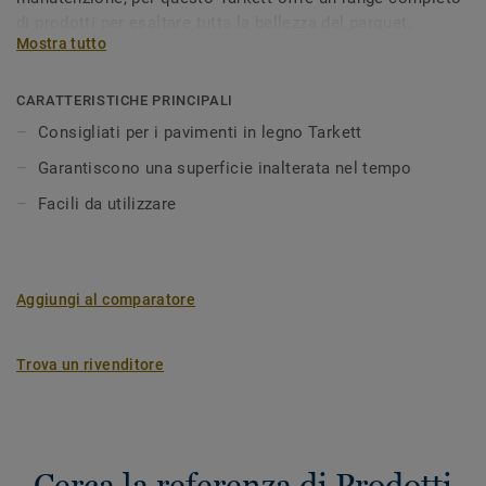
di prodotti per esaltare tutta la bellezza del parquet,
Mostra tutto
mantenendola inalterata nel tempo.
CARATTERISTICHE PRINCIPALI
Consigliati per i pavimenti in legno Tarkett
Garantiscono una superficie inalterata nel tempo
Facili da utilizzare
Aggiungi al comparatore
Trova un rivenditore
Cerca la referenza di Prodotti