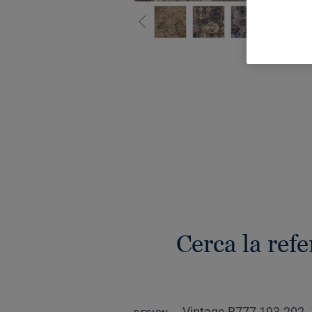
Gua
Cerca la refe
Vintage B777 193-202