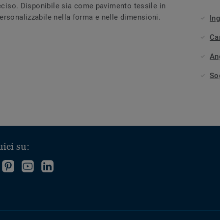
deciso. Disponibile sia come pavimento tessile in
ersonalizzabile nella forma e nelle dimensioni.
Ing
Ca
An
So
ici su:
eguici
Follow
Follow
Follow
u
us
us
us
nstagram
on
on
on
Pinterest
YouTube
LinkedIn