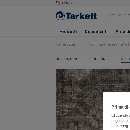
Italia
Vintage
- Vintage
Prodotti
Documenti
Aree d
Homepage
Pavimenti tessili in teli
DESCRIZIONE
OPZIONI
SPEC
Prima di 
Cliccando s
migliorare l
marketing