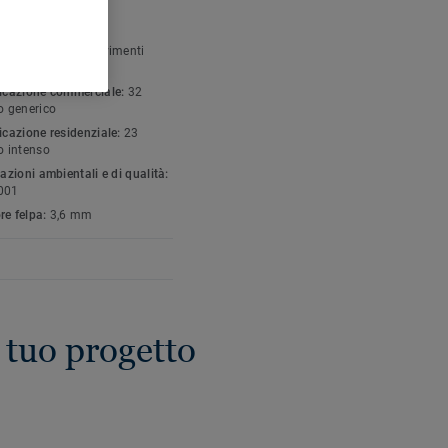
sign personalizzabile
FICHE TECNICHE E
NTALI
gia di prodotto:
Pavimenti
ficazione commerciale:
32
o generico
icazione residenziale:
23
o intenso
cazioni ambientali e di qualità:
001
re felpa:
3,6 mm
l tuo progetto