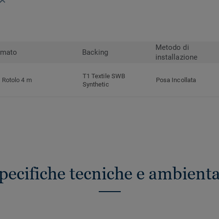
Metodo di
rmato
Backing
installazione
T1 Textile SWB
Rotolo 4 m
Posa Incollata
Synthetic
pecifiche tecniche e ambienta