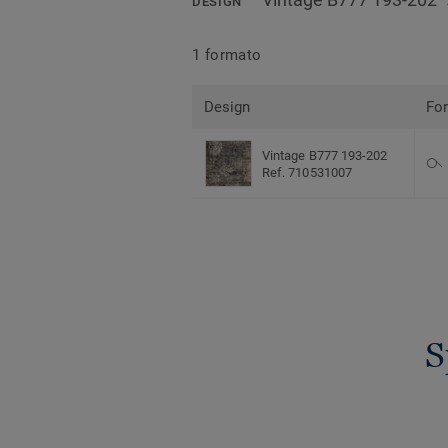
DESIGN
1 formato
Design
Fo
Vintage B777 193-202
Ref. 710531007
S