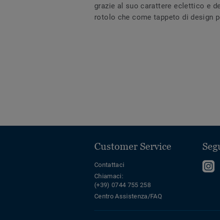
grazie al suo carattere eclettico e 
rotolo che come tappeto di design p
Customer Service
Segu
S
Contattaci
Chiamaci:
s
(+39) 0744 755 258
I
Centro Assistenza/FAQ