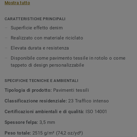
Mostra tutto
usurato fino ad una superficie nuova e di tendenza. L'intera
collezione è realizzata con filato riciclato Econyl, un filo di
nylon rigenerato realizzato con le vecchie reti da pesca
CARATTERISTICHE PRINCIPALI
recuperate dagli oceani. Denim è disponibile come
Superficie effetto denim
pavimento tessile in rotolo o come tappeto di design
Realizzato con materiale riciclato
personalizzabile.
Elevata durata e resistenza
Disponibile come pavimento tessile in rotolo o come
tappeto di design personalizzabile
SPECIFICHE TECNICHE E AMBIENTALI
Tipologia di prodotto:
Pavimenti tessili
Classificazione residenziale:
23 Traffico intenso
Certificazioni ambientali e di qualità:
ISO 14001
Spessore felpa:
3,5 mm
Peso totale:
2515 g/m² (74,2 oz/yd²)