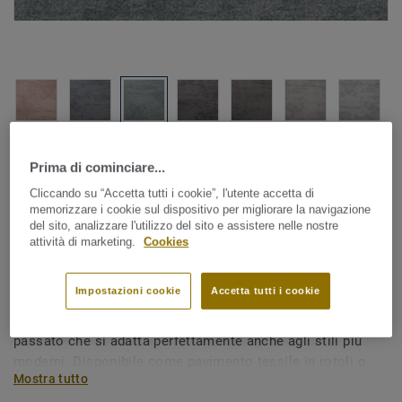
Guarda tutti i design (8)
Prima di cominciare...
Cliccando su “Accetta tutti i cookie”, l'utente accetta di
Pavimenti tessili in teli
|
Tappeti personalizzati
memorizzare i cookie sul dispositivo per migliorare la navigazione
Shades - Shades AA28 8853
del sito, analizzare l'utilizzo del sito e assistere nelle nostre
attività di marketing.
Cookies
Impostazioni cookie
Accetta tutti i cookie
I design della collezione Shades creano un look elegante
dal sapore retrò. Il perfetto connubio fra presente e
passato che si adatta perfettamente anche agli stili più
moderni. Disponibile come pavimento tessile in rotoli o
Mostra tutto
come tappeto di design personalizzato.