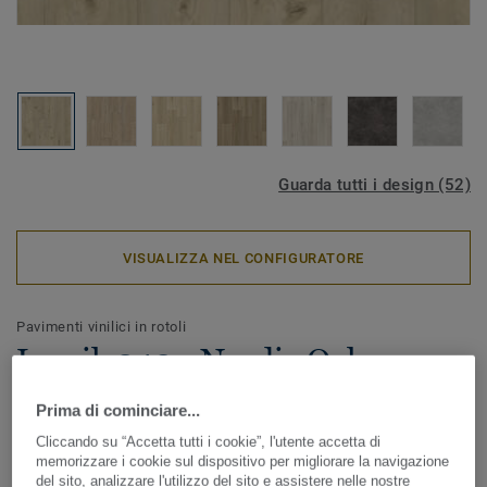
Guarda tutti i design (52)
VISUALIZZA NEL CONFIGURATORE
Pavimenti vinilici in rotoli
Iconik 240 - Nordic Oak
WEATHERED
Prima di cominciare...
Cliccando su “Accetta tutti i cookie”, l'utente accetta di
Design senza tempo per ricreare ambienti accoglienti e
memorizzare i cookie sul dispositivo per migliorare la navigazione
confortevoli senza compromettere il design. ICONIK 240 è
del sito, analizzare l'utilizzo del sito e assistere nelle nostre