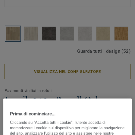
Guarda tutti i design (52)
VISUALIZZA NEL CONFIGURATORE
Pavimenti vinilici in rotoli
Iconik 240 - Powell Oak
BRONZE
Prima di cominciare...
Cliccando su “Accetta tutti i cookie”, l'utente accetta di
Design senza tempo per ricreare ambienti accoglienti e
memorizzare i cookie sul dispositivo per migliorare la navigazione
confortevoli senza compromettere il design. ICONIK 240 è
del sito, analizzare l'utilizzo del sito e assistere nelle nostre