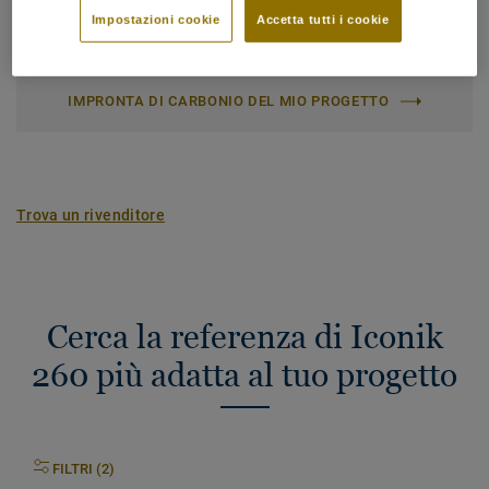
Impostazioni cookie
Accetta tutti i cookie
Emissioni Totali di Carbonio (riciclo)
2
2.41 kg CO
/m
2
IMPRONTA DI CARBONIO DEL MIO PROGETTO
Trova un rivenditore
Cerca la referenza di Iconik
260 più adatta al tuo progetto
FILTRI (2)