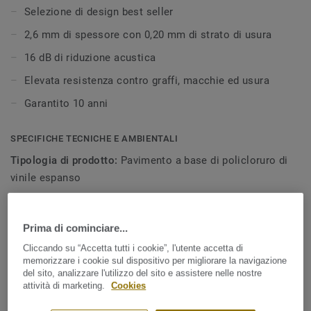
Selezione di design best seller
2,6 mm di spessore con 0,20 mm di strato di usura
16 dB di riduzione acustica
Elevata resistenza contro graffi, macchie ed usura
Garantito 10 anni
SPECIFICHE TECNICHE E AMBIENTALI
Tipologia di prodotto:
Pavimento a base di policloruro di
vinile espanso
Classificazione residenziale:
22 / 22+ Domestic general
medium / Domestic general
Prima di cominciare...
Contenuto leganti strato d'usura:
Tipo I
Cliccando su “Accetta tutti i cookie”, l'utente accetta di
memorizzare i cookie sul dispositivo per migliorare la navigazione
Spessore totale:
2,60 mm
del sito, analizzare l'utilizzo del sito e assistere nelle nostre
attività di marketing.
Cookies
Spessore strato di usura:
0,22 mm