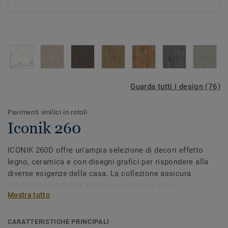
Guarda tutti i design (76)
Pavimenti vinilici in rotoli
Iconik 260
ICONIK 260D offre un'ampia selezione di decori effetto
legno, ceramica e con disegni grafici per rispondere alla
diverse esigenze della casa. La collezione assicura
un'elevata resistenza all'usura quotidiana ed un
Mostra tutto
miglioramento acustico di 16 dB. Iltrattamento superficiale
Extreme Protection garantisce elevata resistenza efacilità
di pulizia mantenendo inalterato l'aspetto del pavimento.
CARATTERISTICHE PRINCIPALI