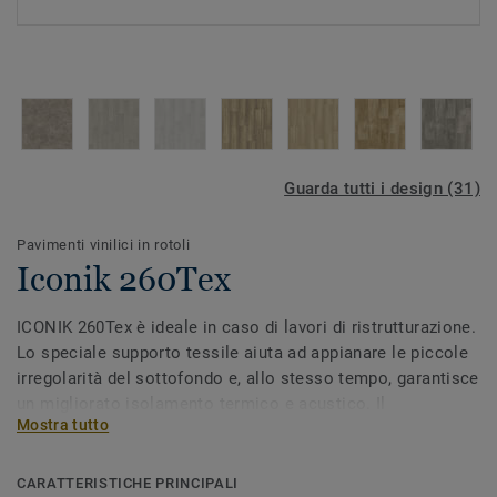
Guarda tutti i design (31)
Pavimenti vinilici in rotoli
Iconik 260Tex
ICONIK 260Tex è ideale in caso di lavori di ristrutturazione.
Lo speciale supporto tessile aiuta ad appianare le piccole
irregolarità del sottofondo e, allo stesso tempo, garantisce
un migliorato isolamento termico e acustico. Il
Mostra tutto
trattamento superficiale Extreme Protection garantisce
elevata resistenza e facilità di pulizia mantenendo
inalterato l'aspetto del pavimento.
CARATTERISTICHE PRINCIPALI