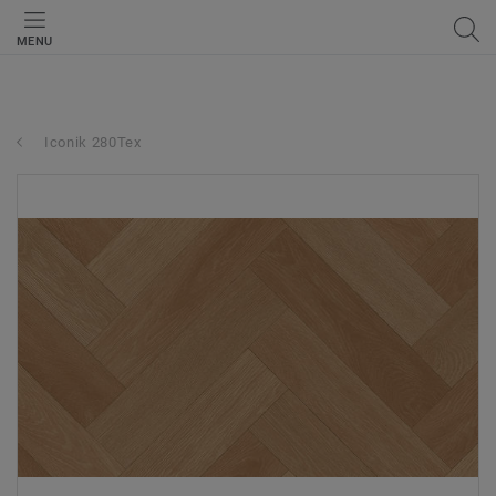
MENU
Iconik 280Tex