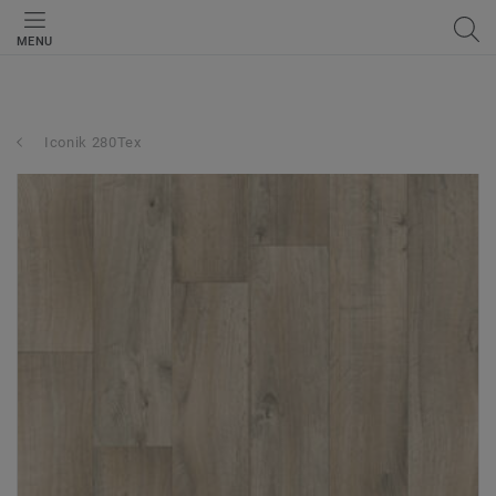
MENU
Iconik 280Tex