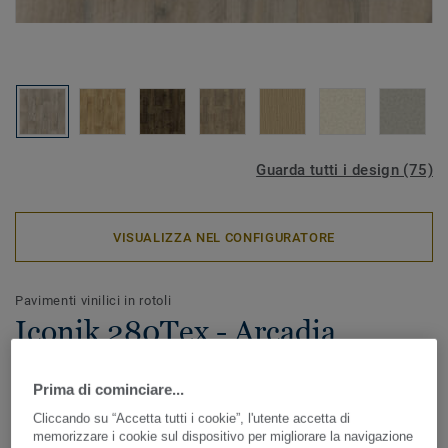
Guarda tutti i design (75)
VISUALIZZA NEL CONFIGURATORE
Pavimenti vinilici in rotoli
Iconik 280Tex - Arcadia
MIDDLE GREY
Prima di cominciare...
ICONIK 280Tex è il pavimento vinilico in rotoli ideale in
Cliccando su “Accetta tutti i cookie”, l'utente accetta di
caso di lavori di ristrutturazione. Lo speciale supporto
memorizzare i cookie sul dispositivo per migliorare la navigazione