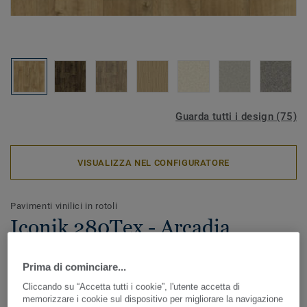
Guarda tutti i design (75)
VISUALIZZA NEL CONFIGURATORE
Pavimenti vinilici in rotoli
Iconik 280Tex - Arcadia
MIDDLE NATURAL
Prima di cominciare...
ICONIK 280Tex è il pavimento vinilico in rotoli ideale in
Cliccando su “Accetta tutti i cookie”, l'utente accetta di
caso di lavori di ristrutturazione. Lo speciale supporto
memorizzare i cookie sul dispositivo per migliorare la navigazione