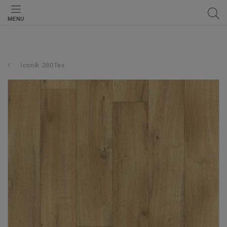
MENU
Iconik 280Tex