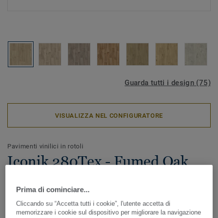
Guarda tutti i design (75)
VISUALIZZA NEL CONFIGURATORE
Pavimenti vinilici in rotoli
Iconik 280Tex - Fumed Oak
SOFT BEIGE
Prima di cominciare...
ICONIK 280Tex è il pavimento vinilico in rotoli ideale in
Cliccando su “Accetta tutti i cookie”, l'utente accetta di
caso di lavori di ristrutturazione. Lo speciale supporto
memorizzare i cookie sul dispositivo per migliorare la navigazione