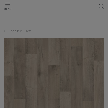
MENU
Iconik 280Tex