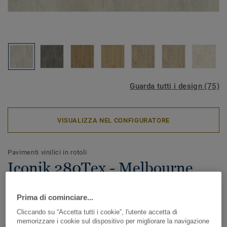
Guarda tutti i design (75)
VISUALIZZA NEL CONFIGURATORE
Pavimenti vinilici in rotoli
Iconik 280Tex - Melbourne
GREY
Prima di cominciare...
ICONIK 280Tex è il pavimento vinilico in rotoli ideale in
Cliccando su “Accetta tutti i cookie”, l'utente accetta di
caso di lavori di ristrutturazione. Lo speciale supporto
memorizzare i cookie sul dispositivo per migliorare la navigazione