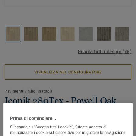
Guarda tutti i design (75)
VISUALIZZA NEL CONFIGURATORE
Pavimenti vinilici in rotoli
Iconik 280Tex - Powell Oak
BLONDE
Prima di cominciare...
ICONIK 280Tex è il pavimento vinilico in rotoli ideale in
Cliccando su “Accetta tutti i cookie”, l'utente accetta di
caso di lavori di ristrutturazione. Lo speciale supporto
memorizzare i cookie sul dispositivo per migliorare la navigazione