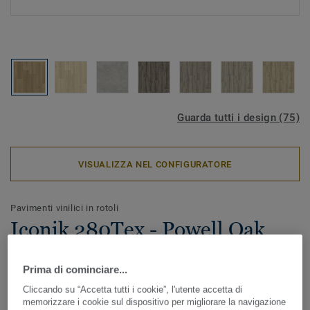
Guarda tutti i design (75)
VISUALIZZA NEL CONFIGURATORE
Pavimenti vinilici in rotoli
Iconik 280Tex - Powell Oak
GOLD
Prima di cominciare...
ICONIK 280Tex è il pavimento vinilico in rotoli ideale in
Cliccando su “Accetta tutti i cookie”, l'utente accetta di
caso di lavori di ristrutturazione. Lo speciale supporto
memorizzare i cookie sul dispositivo per migliorare la navigazione