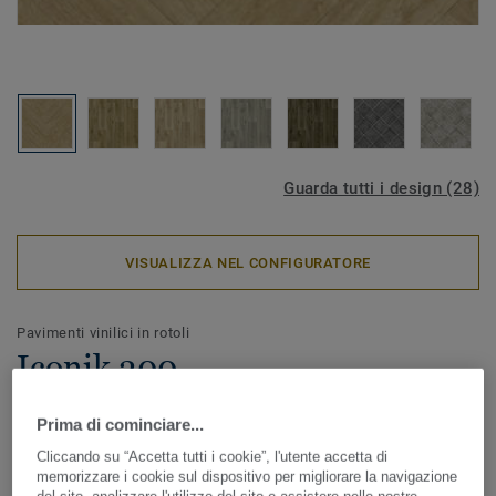
Guarda tutti i design (28)
VISUALIZZA NEL CONFIGURATORE
Pavimenti vinilici in rotoli
Iconik 300 -
BavariaHerringbone
Prima di cominciare...
NATURAL
Cliccando su “Accetta tutti i cookie”, l'utente accetta di
memorizzare i cookie sul dispositivo per migliorare la navigazione
Disponibile in un ampio range di design e colori, ICONIK