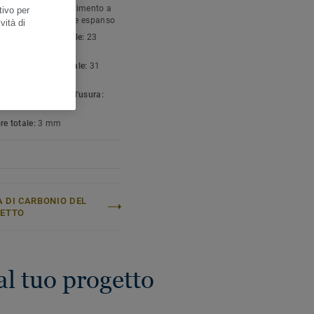
gia di prodotto:
Pavimento a
tivo per
 policloruro di vinile espanso
vità di
icazione residenziale:
23
o intenso
ficazione commerciale:
31
ate
to leganti strato d'usura:
re totale:
3 mm
 DI CARBONIO DEL
GETTO
al tuo progetto