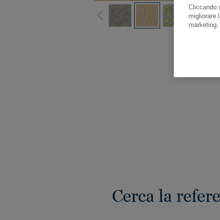
Cliccando s
migliorare l
marketing
Gua
Cerca la refer