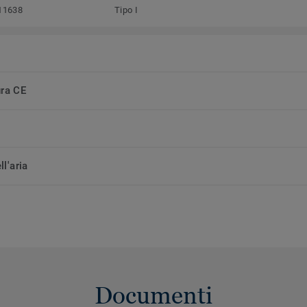
11638
Tipo I
ura CE
ll'aria
Documenti