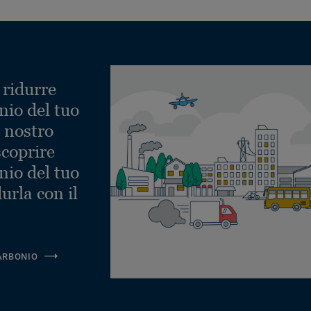
 ridurre
nio del tuo
l nostro
scoprire
nio del tuo
urla con il
ARBONIO