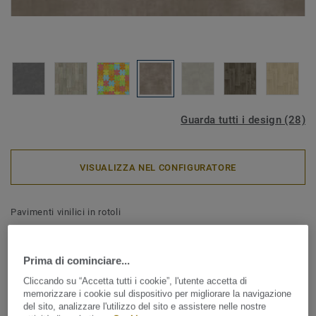
Guarda tutti i design (28)
VISUALIZZA NEL CONFIGURATORE
Pavimenti vinilici in rotoli
Iconik 300 - Polished Concrete
GREGE
Prima di cominciare...
Cliccando su “Accetta tutti i cookie”, l'utente accetta di
Disponibile in un ampio range di design e colori, ICONIK
memorizzare i cookie sul dispositivo per migliorare la navigazione
300 è la perfetta combinazione tra affidabilità, estetica e
del sito, analizzare l'utilizzo del sito e assistere nelle nostre