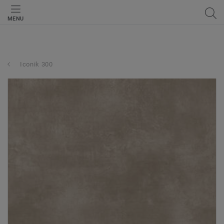
MENU
Iconik 300