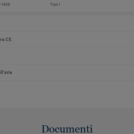
11638
Tipo I
ura CE
ll'aria
Documenti