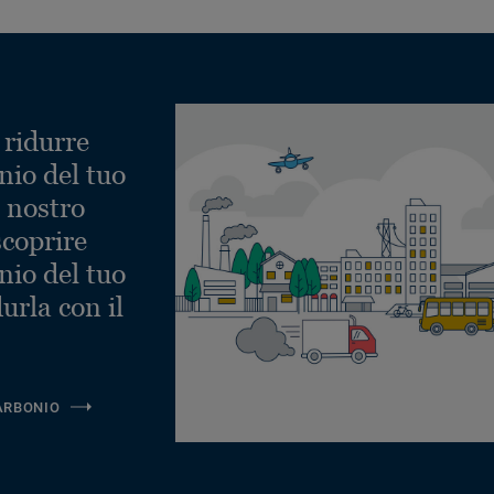
 ridurre
nio del tuo
l nostro
scoprire
nio del tuo
urla con il
ARBONIO