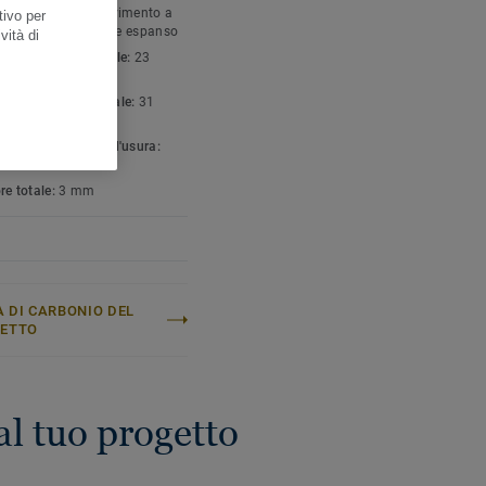
gia di prodotto:
Pavimento a
tivo per
 policloruro di vinile espanso
vità di
icazione residenziale:
23
o intenso
ficazione commerciale:
31
ate
to leganti strato d'usura:
re totale:
3 mm
 DI CARBONIO DEL
GETTO
al tuo progetto