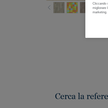
Cliccando s
migliorare l
marketing
Gua
Cerca la refer