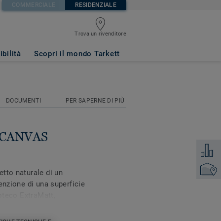
COMMERCIALE
RESIDENZIALE
Trova un rivenditore
p)
ibilità
Scopri il mondo Tarkett
DOCUMENTI
PER SAPERNE DI PIÙ
 CANVAS
Aggiung
Trova un
tto naturale di un
enzione di una superficie
roteco ExtraMatt,
ana contribuendo a
ficie più a lungo nel