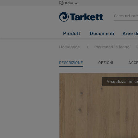
Italia
Grace
- ROVERE 
Prodotti
Documenti
Aree d
Homepage
Pavimenti in legno
DESCRIZIONE
OPZIONI
ACCE
Visualizza nel c