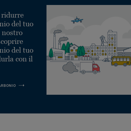
 ridurre
nio del tuo
l nostro
scoprire
nio del tuo
urla con il
ARBONIO