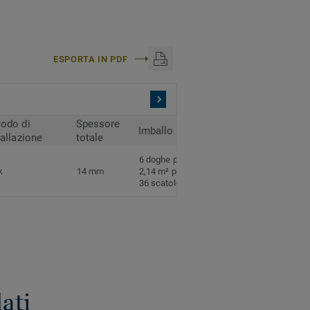
ESPORTA IN PDF
odo di
Spessore
Imballo
tallazione
totale
6 doghe per scatola
k
14 mm
2,14 m² per scatola
36 scatole per pallet
ati