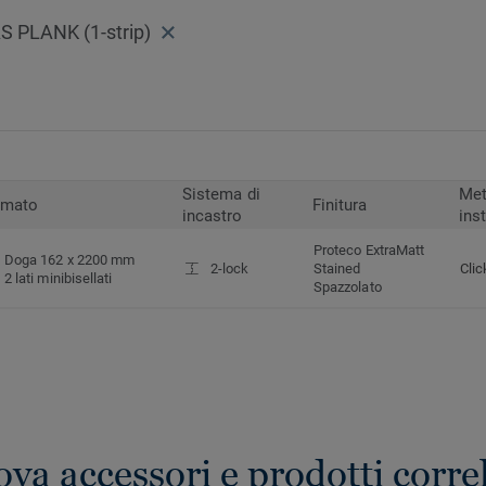
PLANK (1-strip)
Sistema di
Met
rmato
Finitura
incastro
ins
Proteco ExtraMatt
Doga 162 x 2200 mm
2-lock
Stained
Clic
2 lati minibisellati
Spazzolato
ova accessori e prodotti correl