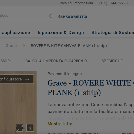
Richiedi Informazioni
(+39) 0744 755 258
Ricerca avanzata
WHITE CANVAS PLANK (1-stri
i applicazione
Ispirazione & Design
Strategia di Sosten
Grace
ROVERE WHITE CANVAS PLANK (1-strip)
SSORI
CALCOLA L'IMPRONTA DI CARBONIO
SPECIFICHE
Pavimenti in legno
onfiguratore
Grace - ROVERE WHITE
PLANK (1-strip)
La nuova collezione Grace combina l'aspe
pavimento oliato con la facilità di manut
laccata. La nuova finitura superficiale P
Mostra tutto
protegge il pavimento dall'usura quotidi
mantenere intatte le proprietà della super