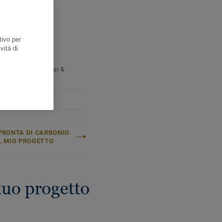
FICHE TECNICHE E
NTALI
 scatola:
2,14 m²
 pallet:
77,04 m²
tivo per
etto (/m²):
7,9 kg
vità di
ere:
Vivace
atino:
Quercus Robur &
s Petraea
PRONTA DI CARBONIO
L MIO PROGETTO
 tuo progetto