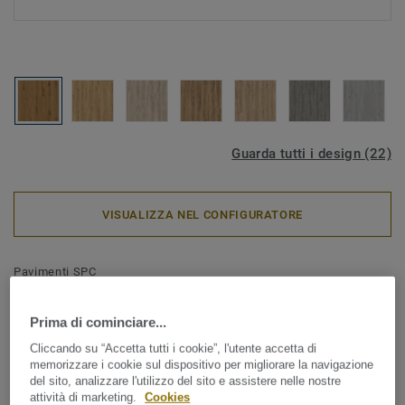
Guarda tutti i design (22)
VISUALIZZA NEL CONFIGURATORE
Pavimenti SPC
iD Click Ultimate 30 - IN
Prima di cominciare...
ESAURIMENTO - Rovere
Cliccando su “Accetta tutti i cookie”, l'utente accetta di
Delicate TOFFEE
memorizzare i cookie sul dispositivo per migliorare la navigazione
del sito, analizzare l'utilizzo del sito e assistere nelle nostre
attività di marketing.
Cookies
Il nuovo pavimento SPC, iD Click Ultimate 30, segna